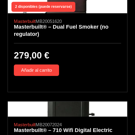
2 disponibles (puede reservarse)
Masterbuilt
MB20051620
Masterbuilt® – Dual Fuel Smoker (no
regulator)
279,00
€
Añadir al carrito
Masterbuilt
MB20072024
Masterbuilt® – 710 Wifi Digital Electric