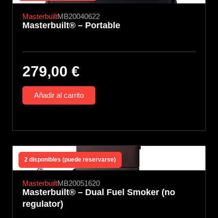
Masterbuilt
MB20040622
Masterbuilt® – Portable
279,00
€
Añadir al carrito
2 disponibles (puede reservarse)
Masterbuilt
MB20051620
Masterbuilt® – Dual Fuel Smoker (no
regulator)