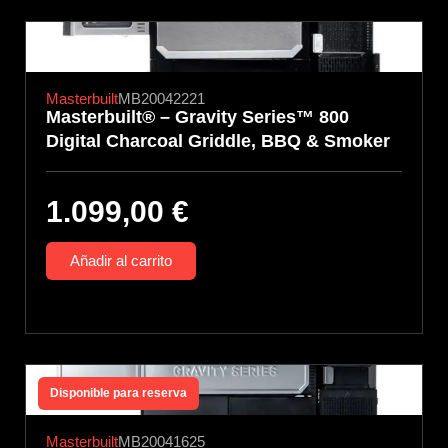
Masterbuilt
MB20042221
Masterbuilt® – Gravity Series™ 800
Digital Charcoal Griddle, BBQ & Smoker
1.099,00
€
Añadir al carrito
Disponible para reserva
Masterbuilt
MB20041625