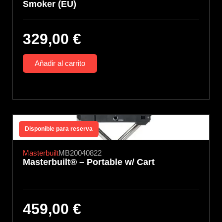
Smoker (EU)
329,00
€
Añadir al carrito
Disponible para reserva
Masterbuilt
MB20040822
Masterbuilt® – Portable w/ Cart
459,00
€