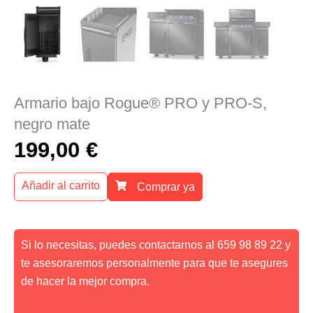
Armario bajo Rogue® PRO y PRO-S,
negro mate
199,00
€
Añadir al carrito
Comprar ya
Si lo necesitas, puedes contactarnos al 659 98 89 22 y
te asesoraremos personalmente para que te asegures
de hacer la mejor compra.