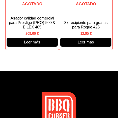
AGOTADO
AGOTADO
Asador calidad comercial
para Prestige (PRO) 500 &
3x recipiente para grasas
BILEX 485
para Rogue 425
209,00
€
12,95
€
Leer más
Leer más