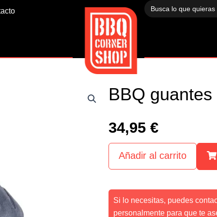
Buscar:
acto
BBQ guantes d
34,95
€
Añadir al carrito
Si lo necesitas, puedes conta
personalmente para que te as