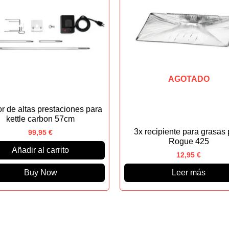
AGOTADO
r de altas prestaciones para
kettle carbon 57cm
3x recipiente para grasas 
99,95
€
Rogue 425
Añadir al carrito
12,95
€
Buy Now
Leer más