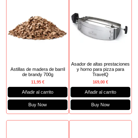
Asador de altas prestaciones
Astillas de madera de barril
y horno para pizza para
de brandy 700g
TravelQ
11,95
€
169,00
€
Añadir al carrito
Añadir al carrito
Buy Now
Buy Now