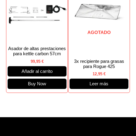
AGOTADO
Asador de altas prestaciones
para kettle carbon 57cm
3x recipiente para grasas
99,95
€
para Rogue 425
Añadir al carrito
12,95
€
Buy Now
Leer más