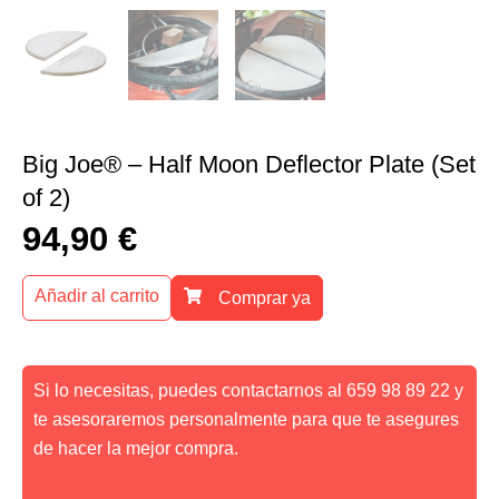
Big Joe® – Half Moon Deflector Plate (Set
of 2)
94,90
€
Añadir al carrito
Comprar ya
Si lo necesitas, puedes contactarnos al 659 98 89 22 y
te asesoraremos personalmente para que te asegures
de hacer la mejor compra.