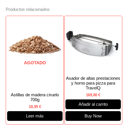
Productos relacionados
AGOTADO
Asador de altas prestaciones
y horno para pizza para
TravelQ
Astillas de madera ciruelo
169,00
€
700g
Añadir al carrito
10,95
€
Leer más
Buy Now