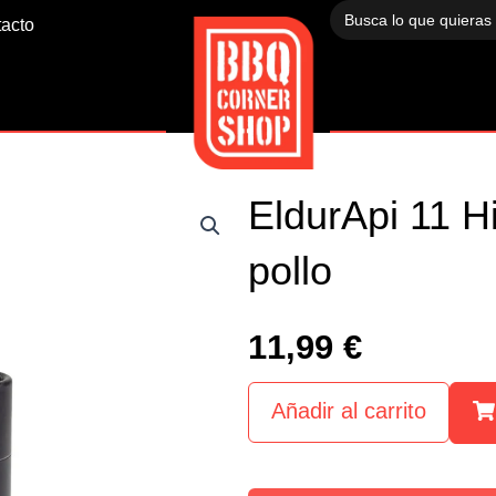
Buscar:
acto
EldurApi 11 H
pollo
11,99
€
Añadir al carrito