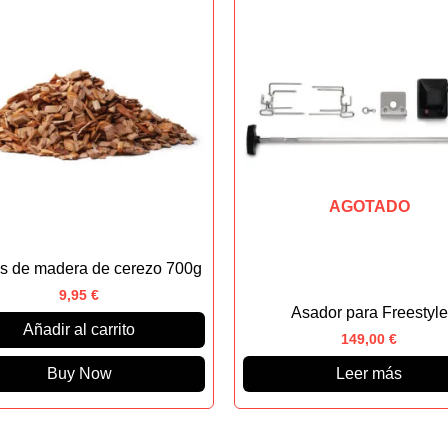
AGOTADO
las de madera de cerezo 700g
9,95
€
Asador para Freestyle
Añadir al carrito
149,00
€
Buy Now
Leer más