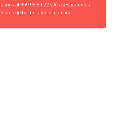
ctarnos al 659 98 89 22 y te asesoraremos
egures de hacer la mejor compra.