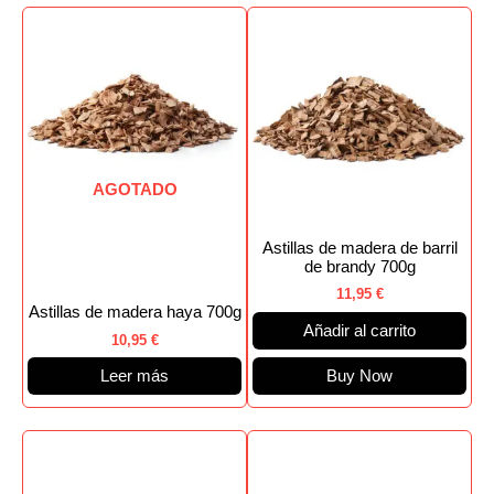
AGOTADO
Astillas de madera de barril
de brandy 700g
11,95
€
Astillas de madera haya 700g
Añadir al carrito
10,95
€
Leer más
Buy Now