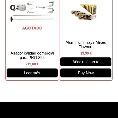
AGOTADO
Aluminium Trays Mixed
Flavours
Asador calidad comercial
19,90
€
para PRO 825
Añadir al carrito
219,00
€
Leer más
Buy Now