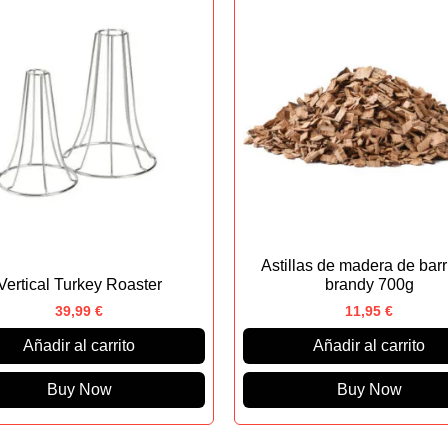
Astillas de madera de barr
Vertical Turkey Roaster
brandy 700g
39,99
€
11,95
€
Añadir al carrito
Añadir al carrito
Buy Now
Buy Now