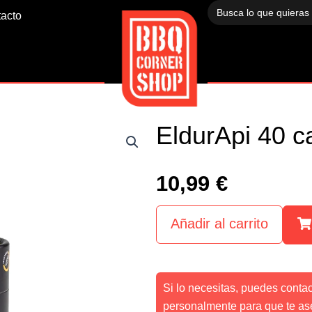
Buscar:
acto
EldurApi 40 c
10,99
€
Añadir al carrito
Si lo necesitas, puedes conta
personalmente para que te as