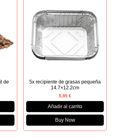
il de
5x recipiente de grasas pequeña
14.7×12.2cm
5,95
€
Añadir al carrito
Buy Now