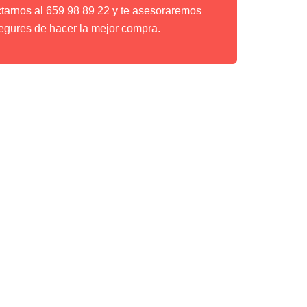
ctarnos al 659 98 89 22 y te asesoraremos
egures de hacer la mejor compra.