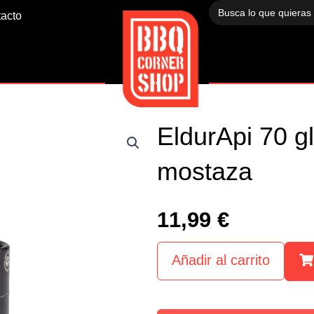
Buscar:
acto
EldurApi 70 g
mostaza
11,99
€
Añadir al carrito