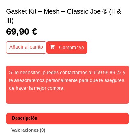
Gasket Kit – Mesh – Classic Joe ® (II &
III)
69,90
€
Añadir al carrito
Comprar ya
Si lo necesitas, puedes contactarnos al 659 98 89 22 y
te asesoraremos personalmente para que te asegures
de hacer la mejor compra.
Descripción
Valoraciones (0)