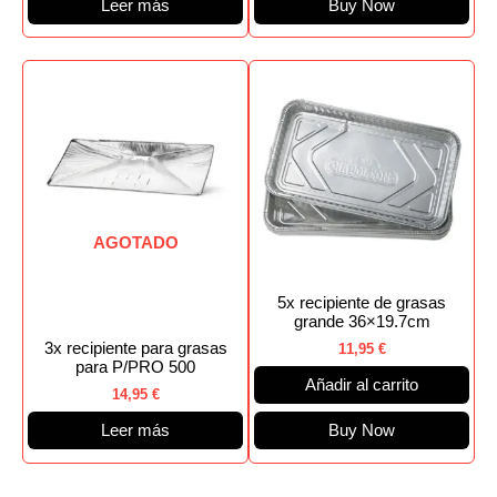
Leer más
Buy Now
AGOTADO
5x recipiente de grasas
grande 36×19.7cm
3x recipiente para grasas
11,95
€
para P/PRO 500
Añadir al carrito
14,95
€
Leer más
Buy Now