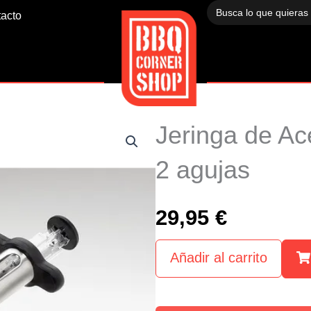
Buscar:
acto
Jeringa de Ac
2 agujas
29,95
€
Añadir al carrito