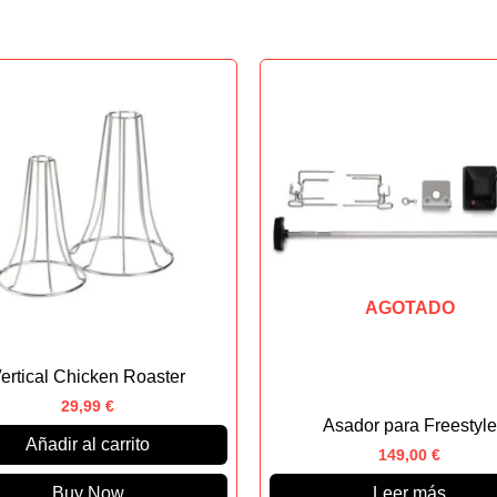
AGOTADO
ertical Chicken Roaster
29,99
€
Asador para Freestyle
Añadir al carrito
149,00
€
Buy Now
Leer más