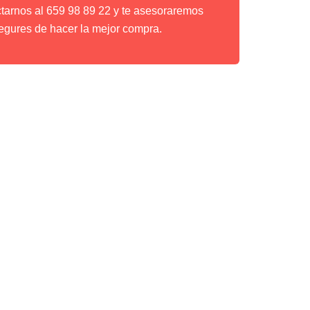
ctarnos al 659 98 89 22 y te asesoraremos
egures de hacer la mejor compra.