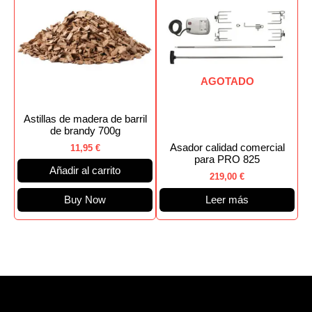
AGOTADO
Astillas de madera de barril
de brandy 700g
Asador calidad comercial
11,95
€
para PRO 825
Añadir al carrito
219,00
€
Buy Now
Leer más