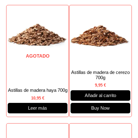
AGOTADO
Astillas de madera de cerezo
700g
9,95
€
Astillas de madera haya 700g
Añadir al carrito
10,95
€
Leer más
Buy Now