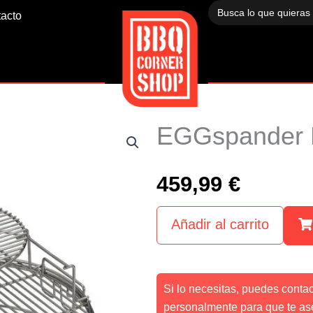
Buscar:
acto
EGGspander K
459,99
€
Añadir al carrito
Si lo necesitas, puedes conta
personalmente para que te as