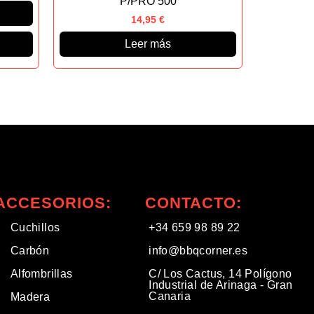
P/PRO 500
14,95
€
Leer más
ACCESORIOS:
CONTACTO:
Cuchillos
+34 659 98 89 22
Carbón
info@bbqcorner.es​
Alfombrillas
C/ Los Cactus, 14 Polígono
Industrial de Arinaga - Gran
Canaria
Madera