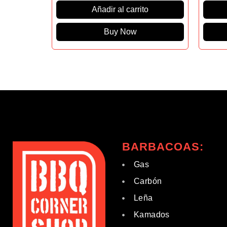
Añadir al carrito
Buy Now
BARBACOAS:
Gas
Carbón
Leña
Kamados