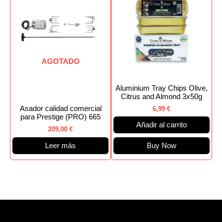
AGOTADO
Aluminium Tray Chips Olive,
Citrus and Almond 3x50g
Asador calidad comercial
6,99
€
para Prestige (PRO) 665
Añadir al carrito
209,00
€
Leer más
Buy Now