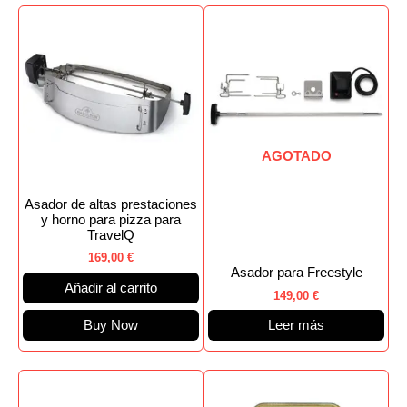
AGOTADO
Asador de altas prestaciones
y horno para pizza para
TravelQ
169,00
€
Asador para Freestyle
Añadir al carrito
149,00
€
Buy Now
Leer más