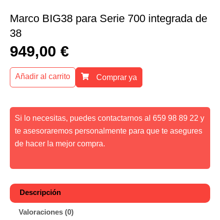
Marco BIG38 para Serie 700 integrada de
38
949,00
€
Añadir al carrito
Comprar ya
Si lo necesitas, puedes contactarnos al 659 98 89 22 y
te asesoraremos personalmente para que te asegures
de hacer la mejor compra.
Descripción
Valoraciones (0)