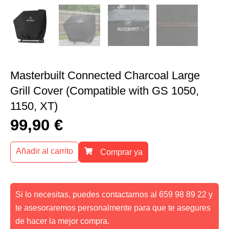
Masterbuilt Connected Charcoal Large
Grill Cover (Compatible with GS 1050,
1150, XT)
99,90
€
Añadir al carrito
Comprar ya
Si lo necesitas, puedes contactarnos al 659 98 89 22 y
te asesoraremos personalmente para que te asegures
de hacer la mejor compra.