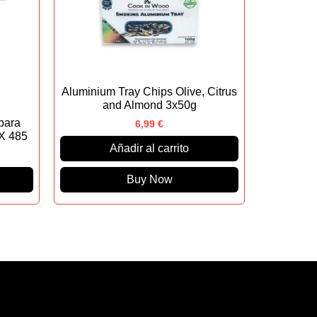
Aluminium Tray Chips Olive, Citrus
and Almond 3x50g
para
6,99
€
X 485
Añadir al carrito
Buy Now