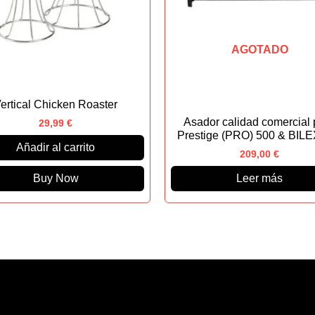
AGOTADO
ertical Chicken Roaster
Asador calidad comercial 
29,99
€
Prestige (PRO) 500 & BILE
Añadir al carrito
209,00
€
Buy Now
Leer más