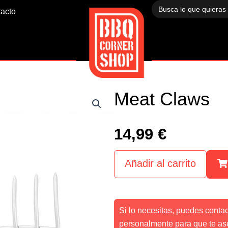
Buscar:
acto
Meat Claws
14,99
€
Añadir al carrito
Si lo necesitas, puedes conta
personalmente para que te as