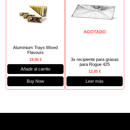
AGOTADO
Aluminium Trays Mixed
Flavours
3x recipiente para grasas
19,90
€
para Rogue 425
Añadir al carrito
12,95
€
Buy Now
Leer más