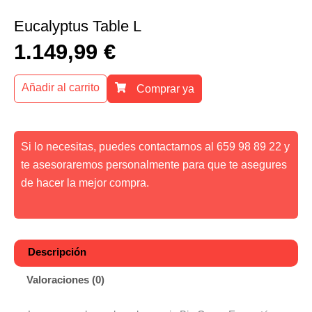
Eucalyptus Table L
1.149,99
€
Añadir al carrito
Comprar ya
Si lo necesitas, puedes contactarnos al 659 98 89 22 y
te asesoraremos personalmente para que te asegures
de hacer la mejor compra.
Descripción
Valoraciones (0)