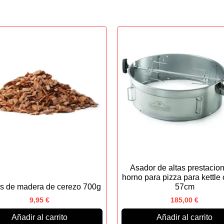
Asador de altas prestacio
horno para pizza para kettle
las de madera de cerezo 700g
57cm
9,95
€
185,00
€
Añadir al carrito
Añadir al carrito