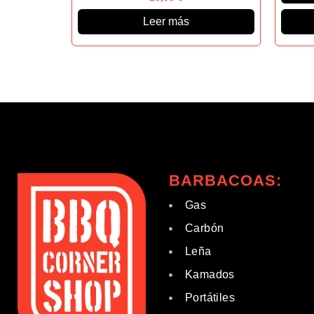
Leer más
BARBACOAS:
Gas
Carbón
Leña
Kamados
Portátiles