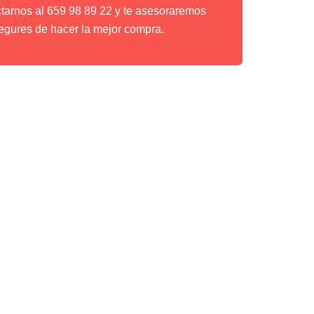
ctarnos al 659 98 89 22 y te asesoraremos
egures de hacer la mejor compra.