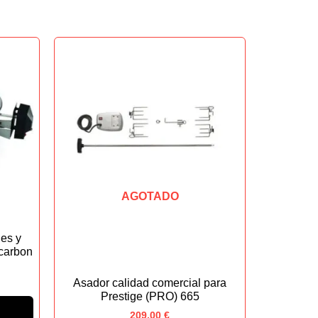
AGOTADO
nes y
 carbon
Asador calidad comercial para
Prestige (PRO) 665
209,00
€