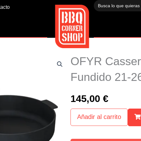
Buscar:
acto
OFYR Cassero
Fundido 21-2
145,00
€
Añadir al carrito