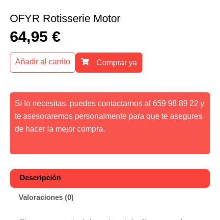
OFYR Rotisserie Motor
64,95
€
Añadir al carrito
Comprar ya
Si lo necesitas, puedes contactarnos al 659 98 89 22 y
te asesoraremos personalmente para que te asegures
de hacer la mejor compra.
Descripción
Valoraciones (0)