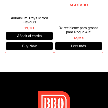
AGOTADO
Aluminium Trays Mixed
Flavours
3x recipiente para grasas
19,90
€
para Rogue 425
Añadir al carrito
12,95
€
Buy Now
Leer más