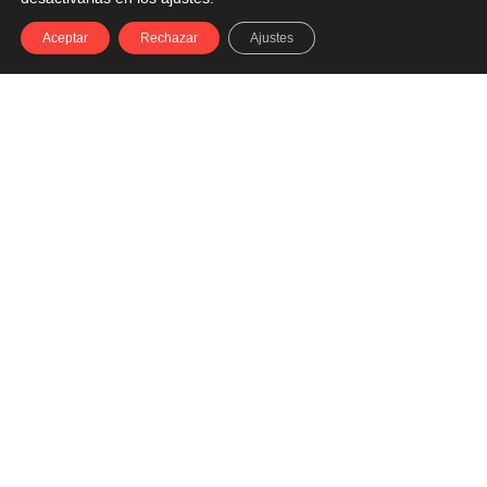
Aceptar
Rechazar
Ajustes
CATEGORIAS
El terreno te lo
marca el fuego
Barbacoas de gas