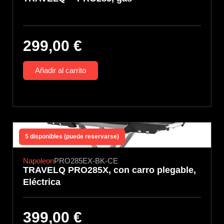
299,00
€
Añadir al carrito
5 disponibles (puede reservarse)
Napoleon
PRO285EX-BK-CE
TRAVELQ PRO285X, con carro plegable,
Eléctrica
399,00
€