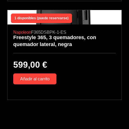
1 disponibles (puede reservarse)
Napoleon
F365DSBPK-1-ES
Freestyle 365, 3 quemadores, con
quemador lateral, negra
599,00
€
Añadir al carrito