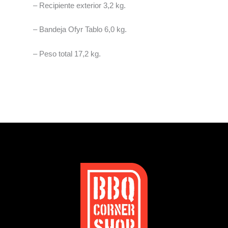
– Recipiente exterior 3,2 kg.
– Bandeja Ofyr Tablo 6,0 kg.
– Peso total 17,2 kg.