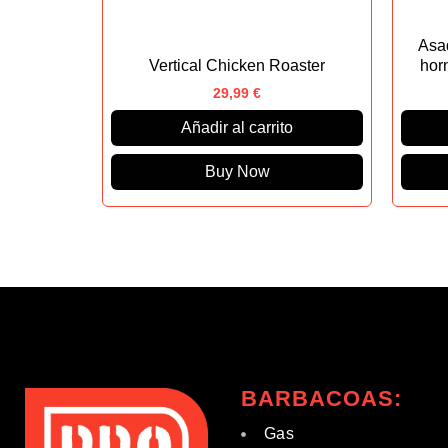
Asad
Vertical Chicken Roaster
hor
29,99
€
Añadir al carrito
Buy Now
BARBACOAS:
Gas