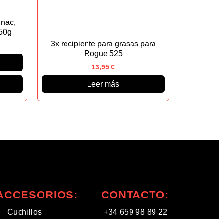
nac,
50g
3x recipiente para grasas para
Rogue 525
13,95
€
Leer más
ACCESORIOS:
CONTACTO:
Cuchillos
+34 659 98 89 22