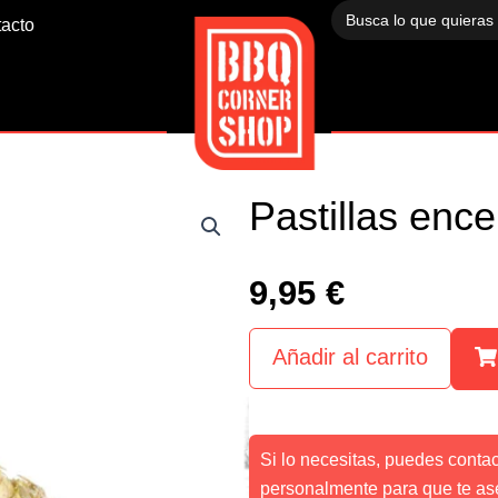
Buscar:
acto
Pastillas enc
9,95
€
Añadir al carrito
Si lo necesitas, puedes conta
personalmente para que te as