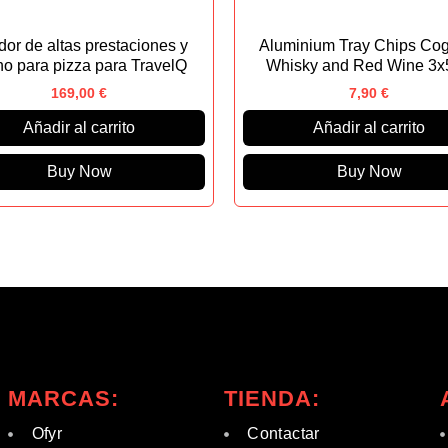
or de altas prestaciones y
Aluminium Tray Chips Cog
no para pizza para TravelQ
Whisky and Red Wine 3x
169,00
€
7,90
€
Añadir al carrito
Añadir al carrito
Buy Now
Buy Now
MARCAS:
TIENDA:
Ofyr
Contactar