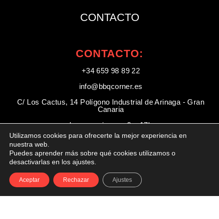
CONTACTO
CONTACTO:
+34 659 98 89 22
info@bbqcorner.es​
C/ Los Cactus, 14 Polígono Industrial de Arinaga - Gran
Canaria
Lunes a viernes: 9 a 17h
Utilizamos cookies para ofrecerte la mejor experiencia en
Sábados: 9 a 14:00h
nuestra web.
Puedes aprender más sobre qué cookies utilizamos o
desactivarlas en los ajustes.
Aceptar
Rechazar
Ajustes
Designed by Owl Studios
Aviso legal
Política de privacidad
Política de cookies
© 2026 -