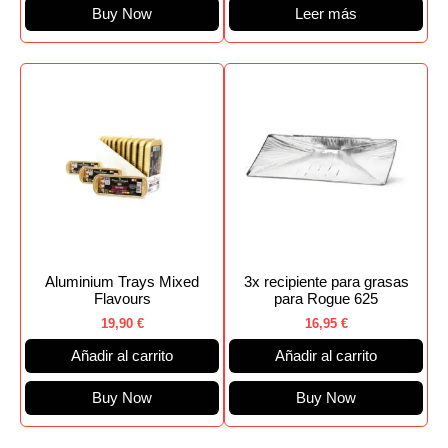
Buy Now
Leer más
Aluminium Trays Mixed
3x recipiente para grasas
Flavours
para Rogue 625
19,90
€
16,95
€
Añadir al carrito
Añadir al carrito
Buy Now
Buy Now