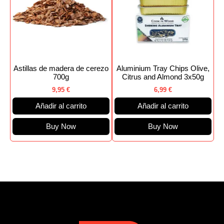
Astillas de madera de cerezo
Aluminium Tray Chips Olive,
700g
Citrus and Almond 3x50g
9,95
€
6,99
€
Añadir al carrito
Añadir al carrito
Buy Now
Buy Now