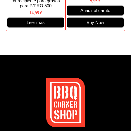
3x recipiente para grasas
5,95
€
para P/PRO 500
Añadir al carrito
14,95
€
Leer más
Buy Now