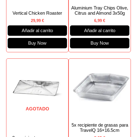
Aluminium Tray Chips Olive,
Vertical Chicken Roaster
Citrus and Almond 3x50g
29,99
€
6,99
€
Añadir al carrito
Añadir al carrito
Buy Now
Buy Now
AGOTADO
5x recipiente de grasas para
TravelQ 16×16.5cm