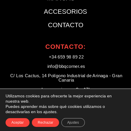
ACCESORIOS
CONTACTO
CONTACTO:
+34 659 98 89 22
info@bbqcorner.es​
C/ Los Cactus, 14 Polígono Industrial de Arinaga - Gran
Canaria
Lunes a viernes: 9 a 17h
Utilizamos cookies para ofrecerte la mejor experiencia en
Sábados: 9 a 14:00h
nuestra web.
Puedes aprender más sobre qué cookies utilizamos o
desactivarlas en los ajustes.
Aceptar
Rechazar
Ajustes
Designed by Owl Studios