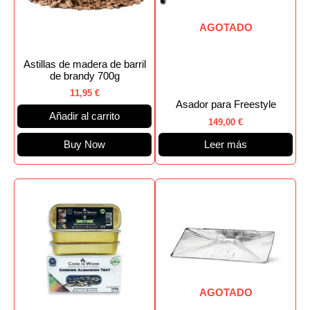
AGOTADO
Astillas de madera de barril
de brandy 700g
11,95
€
Asador para Freestyle
Añadir al carrito
149,00
€
Buy Now
Leer más
AGOTADO