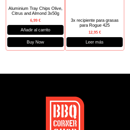
Aluminium Tray Chips Olive,
Citrus and Almond 3x50g
3x recipiente para grasas
6,99
€
para Rogue 425
Añadir al carrito
12,95
€
Buy Now
Leer más