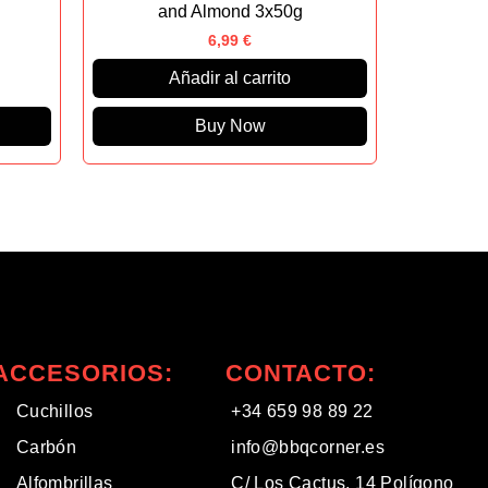
and Almond 3x50g
6,99
€
Añadir al carrito
Buy Now
ACCESORIOS:
CONTACTO:
Cuchillos
+34 659 98 89 22
Carbón
info@bbqcorner.es​
Alfombrillas
C/ Los Cactus, 14 Polígono