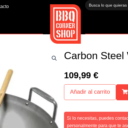
Buscar:
acto
Carbon Steel
109,99
€
Añadir al carrito
Si lo necesitas, puedes conta
personalmente para que te as