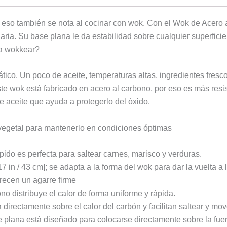
y eso también se nota al cocinar con wok. Con el Wok de Acero 
ria. Su base plana le da estabilidad sobre cualquier superfici
ra wokkear?
ático. Un poco de aceite, temperaturas altas, ingredientes fresc
e wok está fabricado en acero al carbono, por eso es más resis
 aceite que ayuda a protegerlo del óxido.
 vegetal para mantenerlo en condiciones óptimas
pido es perfecta para saltear carnes, marisco y verduras.
 in / 43 cm]; se adapta a la forma del wok para dar la vuelta a 
frecen un agarre firme
ono distribuye el calor de forma uniforme y rápida.
directamente sobre el calor del carbón y facilitan saltear y mov
plana está diseñado para colocarse directamente sobre la fuente