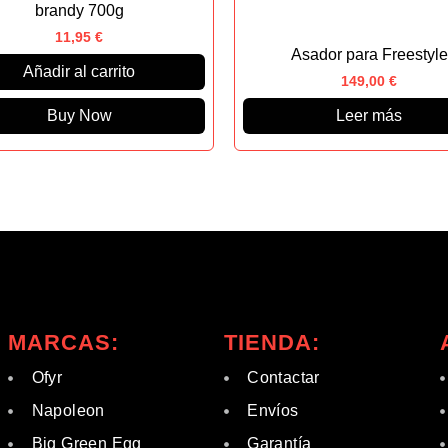
brandy 700g
11,95
€
Asador para Freestyle
Añadir al carrito
149,00
€
Buy Now
Leer más
MARCAS:
TIENDA:
Ofyr
Contactar
Napoleon
Envíos
Big Green Egg
Garantía