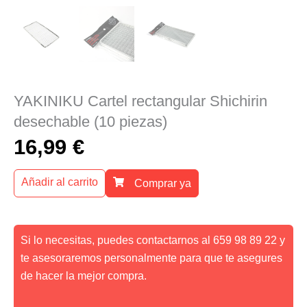
YAKINIKU Cartel rectangular Shichirin
desechable (10 piezas)
16,99
€
Añadir al carrito
Comprar ya
Si lo necesitas, puedes contactarnos al 659 98 89 22 y
te asesoraremos personalmente para que te asegures
de hacer la mejor compra.