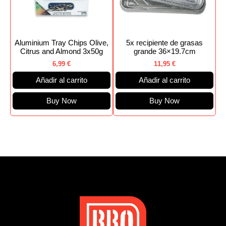
Aluminium Tray Chips Olive,
5x recipiente de grasas
Citrus and Almond 3x50g
grande 36×19.7cm
6,99
€
11,95
€
Añadir al carrito
Añadir al carrito
Buy Now
Buy Now