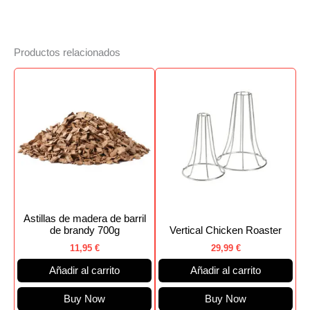
Productos relacionados
Astillas de madera de barril
de brandy 700g
Vertical Chicken Roaster
11,95
€
29,99
€
Añadir al carrito
Añadir al carrito
Buy Now
Buy Now