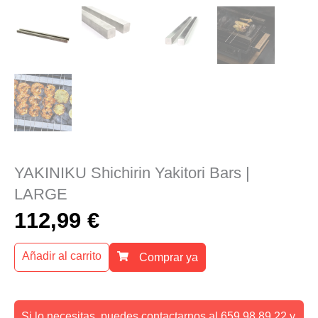
YAKINIKU Shichirin Yakitori Bars |
LARGE
112,99
€
Añadir al carrito
Comprar ya
Si lo necesitas, puedes contactarnos al 659 98 89 22 y