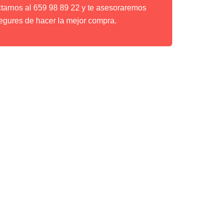
ctarnos al 659 98 89 22 y te asesoraremos
egures de hacer la mejor compra.