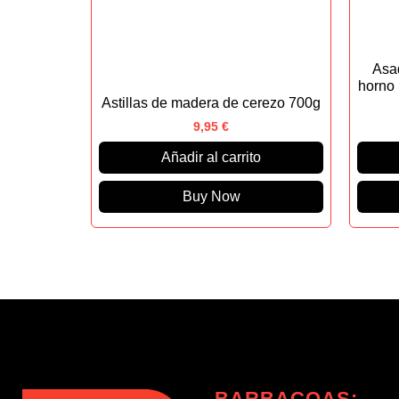
Asad
horno 
Astillas de madera de cerezo 700g
9,95
€
Añadir al carrito
Buy Now
BARBACOAS: