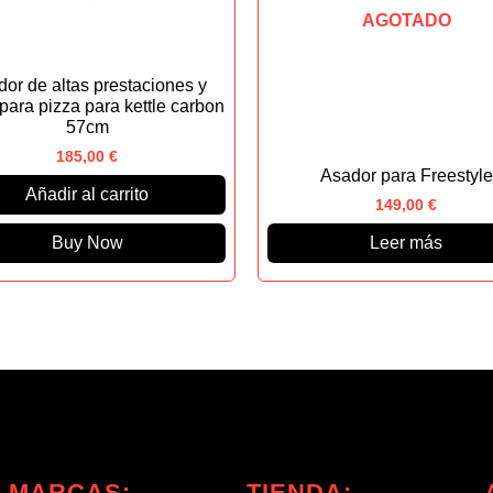
AGOTADO
or de altas prestaciones y
para pizza para kettle carbon
57cm
185,00
€
Asador para Freestyle
Añadir al carrito
149,00
€
Buy Now
Leer más
MARCAS:
TIENDA: