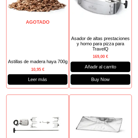
AGOTADO
Asador de altas prestaciones
y horno para pizza para
TravelQ
169,00
€
Astillas de madera haya 700g
Añadir al carrito
10,95
€
Leer más
Buy Now