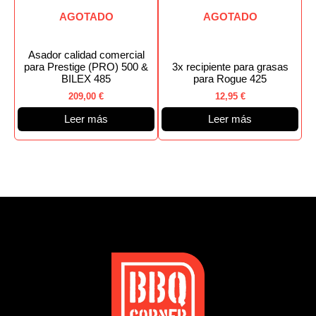
AGOTADO
AGOTADO
Asador calidad comercial
para Prestige (PRO) 500 &
3x recipiente para grasas
BILEX 485
para Rogue 425
209,00
€
12,95
€
Leer más
Leer más