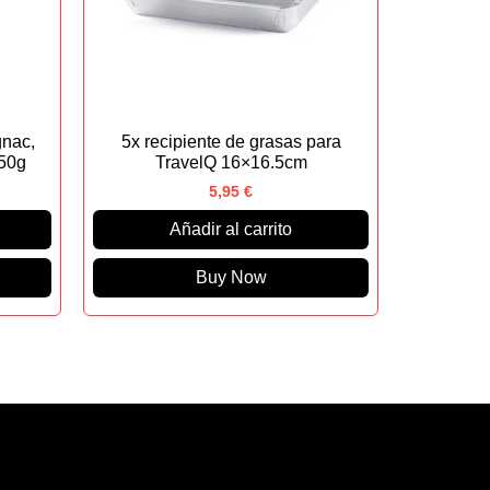
nac,
5x recipiente de grasas para
50g
TravelQ 16×16.5cm
5,95
€
Añadir al carrito
Buy Now