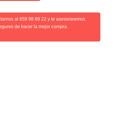
ctarnos al 659 98 89 22 y te asesoraremos
egures de hacer la mejor compra.