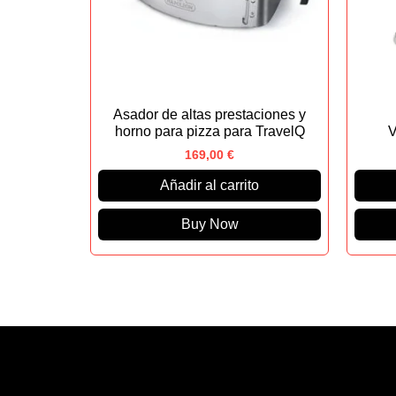
Asador de altas prestaciones y
horno para pizza para TravelQ
V
169,00
€
Añadir al carrito
Buy Now