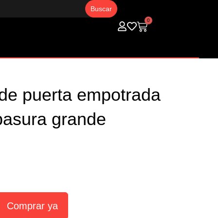
0
Carrito
de puerta empotrada
basura grande
Comprar ya