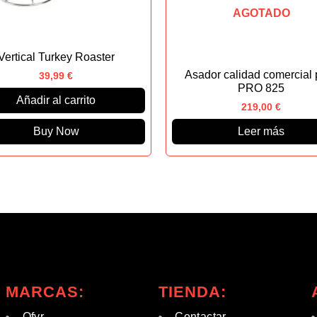
AGOTADO
Vertical Turkey Roaster
Asador calidad comercial 
39,99
€
PRO 825
Añadir al carrito
219,00
€
Buy Now
Leer más
MARCAS:
TIENDA:
Ofyr
Contactar