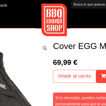
Buscar:
acto
Cover EGG 
69,99
€
Añadir al carrito
Si lo necesitas, puedes conta
personalmente para que te as