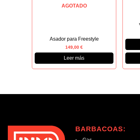
AGOTADO
Asador para Freestyle
149,00
€
Leer más
BARBACOAS:
Gas