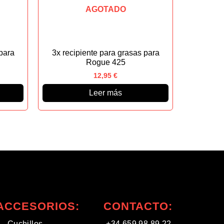
AGOTADO
para
3x recipiente para grasas para
Rogue 425
12,95
€
Leer más
ACCESORIOS:
CONTACTO:
Cuchillos
+34 659 98 89 22