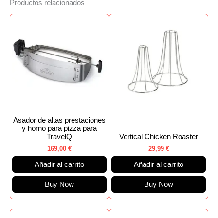
Productos relacionados
Asador de altas prestaciones
y horno para pizza para
TravelQ
Vertical Chicken Roaster
169,00
€
29,99
€
Añadir al carrito
Añadir al carrito
Buy Now
Buy Now