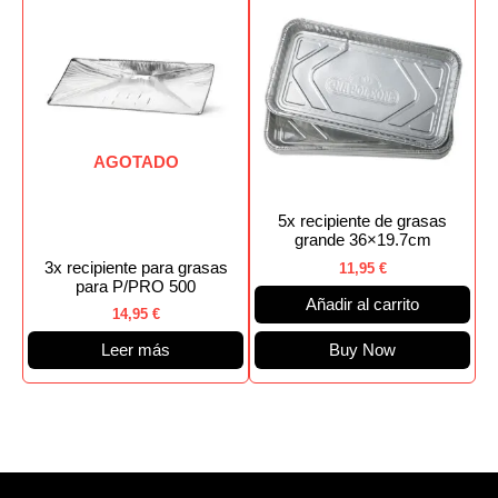
AGOTADO
5x recipiente de grasas
grande 36×19.7cm
3x recipiente para grasas
11,95
€
para P/PRO 500
Añadir al carrito
14,95
€
Leer más
Buy Now