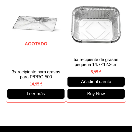
AGOTADO
5x recipiente de grasas
pequeña 14.7×12.2cm
3x recipiente para grasas
5,95
€
para P/PRO 500
Añadir al carrito
14,95
€
Leer más
Buy Now