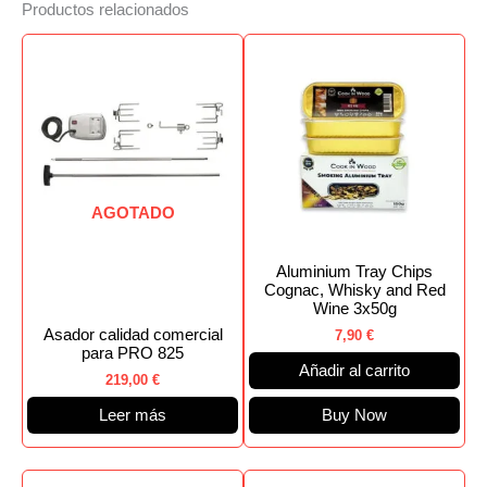
Productos relacionados
AGOTADO
Aluminium Tray Chips
Cognac, Whisky and Red
Wine 3x50g
Asador calidad comercial
7,90
€
para PRO 825
Añadir al carrito
219,00
€
Leer más
Buy Now