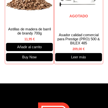
AGOTADO
Astillas de madera de barril
de brandy 700g
Asador calidad comercial
para Prestige (PRO) 500 &
11,95
€
BILEX 485
Añadir al carrito
209,00
€
Buy Now
Leer más