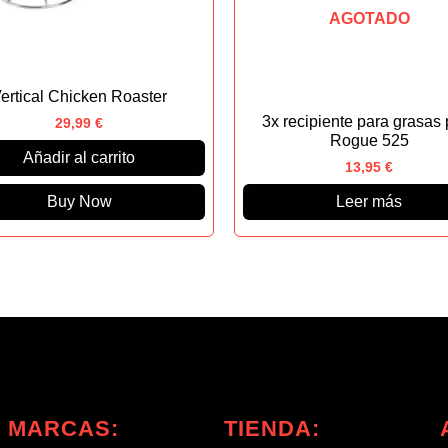
AGOTADO
ertical Chicken Roaster
3x recipiente para grasas 
29,99
€
Rogue 525
Añadir al carrito
13,95
€
Buy Now
Leer más
MARCAS:
TIENDA: