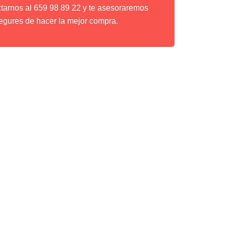
ctarnos al 659 98 89 22 y te asesoraremos
egures de hacer la mejor compra.