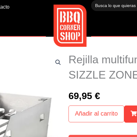
Buscar:
acto
Rejilla multif
SIZZLE ZON
69,95
€
Añadir al carrito