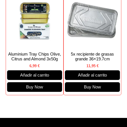
Aluminium Tray Chips Olive,
5x recipiente de grasas
Citrus and Almond 3x50g
grande 36×19.7cm
6,99
€
11,95
€
Añadir al carrito
Añadir al carrito
Buy Now
Buy Now