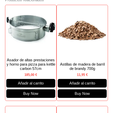
Productos relacionados
Asador de altas prestaciones
y horno para pizza para kettle
Astillas de madera de barril
carbon 57cm
de brandy 700g
185,00
€
11,95
€
Añadir al carrito
Añadir al carrito
Buy Now
Buy Now