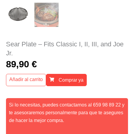
Sear Plate – Fits Classic I, II, III, and Joe
Jr.
89,90
€
Añadir al carrito
Comprar ya
Si lo necesitas, puedes contactarnos al 659 98 89 22 y
te asesoraremos personalmente para que te asegures
de hacer la mejor compra.