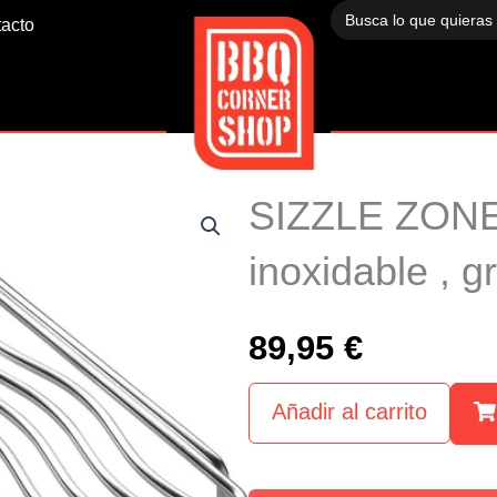
Buscar:
acto
SIZZLE ZONE™
inoxidable , g
89,95
€
Añadir al carrito