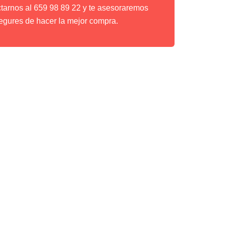
ctarnos al 659 98 89 22 y te asesoraremos
egures de hacer la mejor compra.