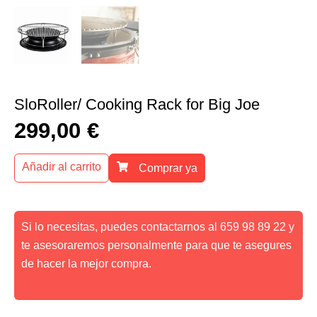
SloRoller/ Cooking Rack for Big Joe
299,00
€
Añadir al carrito
Comprar ya
Si lo necesitas, puedes contactarnos al 659 98 89 22 y
te asesoraremos personalmente para que te asegures
de hacer la mejor compra.