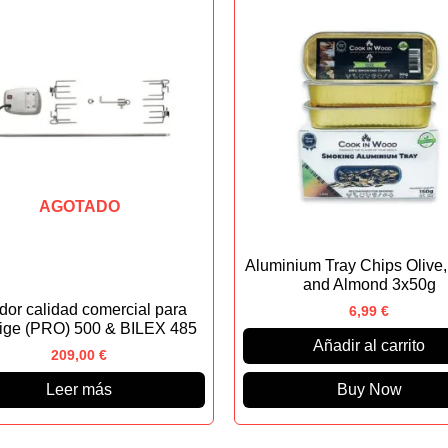
AGOTADO
Aluminium Tray Chips Olive,
and Almond 3x50g
dor calidad comercial para
6,99
€
tige (PRO) 500 & BILEX 485
Añadir al carrito
209,00
€
Leer más
Buy Now