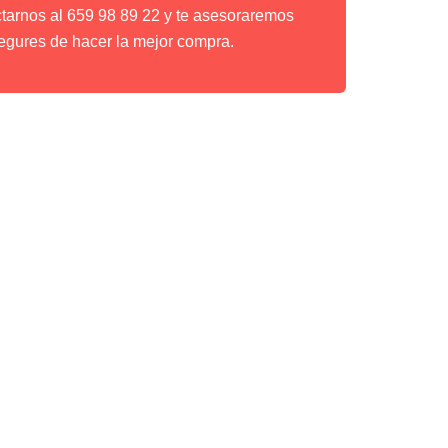
ctarnos al 659 98 89 22 y te asesoraremos
egures de hacer la mejor compra.